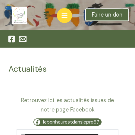
Aller
au
Faire un don
Main
contenu
Menu
Actualités
Retrouvez ici les actualités issues de
notre page Facebook
lebonheurestdanslepre67